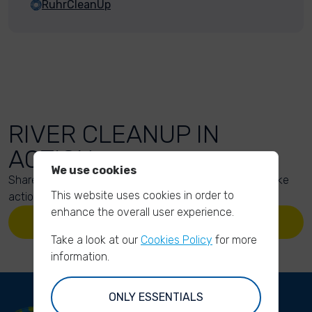
RuhrCleanUp
RIVER CLEANUP IN
ACTION
We use cookies
Share your action photos here and inspire others to take
This website uses cookies in order to
action too!
enhance the overall user experience.
UPLOAD YOUR PHOTOS
Take a look at our
Cookies Policy
for more
information.
ONLY ESSENTIALS