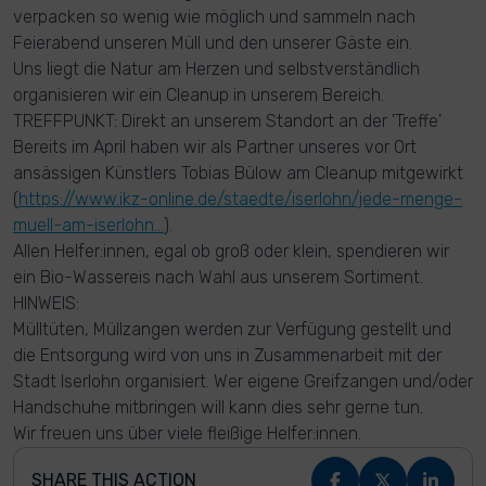
verpacken so wenig wie möglich und sammeln nach
Feierabend unseren Müll und den unserer Gäste ein.
Uns liegt die Natur am Herzen und selbstverständlich
organisieren wir ein Cleanup in unserem Bereich.
TREFFPUNKT: Direkt an unserem Standort an der 'Treffe'
Bereits im April haben wir als Partner unseres vor Ort
ansässigen Künstlers Tobias Bülow am Cleanup mitgewirkt
(
https://www.ikz-online.de/staedte/iserlohn/jede-menge-
muell-am-iserlohn…
).
Allen Helfer:innen, egal ob groß oder klein, spendieren wir
ein Bio-Wassereis nach Wahl aus unserem Sortiment.
HINWEIS:
Mülltüten, Müllzangen werden zur Verfügung gestellt und
die Entsorgung wird von uns in Zusammenarbeit mit der
Stadt Iserlohn organisiert. Wer eigene Greifzangen und/oder
Handschuhe mitbringen will kann dies sehr gerne tun.
Wir freuen uns über viele fleißige Helfer:innen.
SHARE THIS ACTION