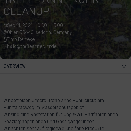
CLEANUP
Sep 11, 2021 , 10:00 - 13:00
Ohler, 58640 Iserlohn, Germany
Timo Reineke
hallo@treffeanneruhr.de
OVERVIEW
Wir betreiben unsere 'Treffe anne Ruhr' direkt am
Ruhrtalradweg im Wasserschutzgebiet.
Wir sind eine Raststation für jung & alt, Radfahrer:innen,
Spaziergänger:innen und Gassigänger:innen.
Wir achten sehr auf regionale und faire Produkte,