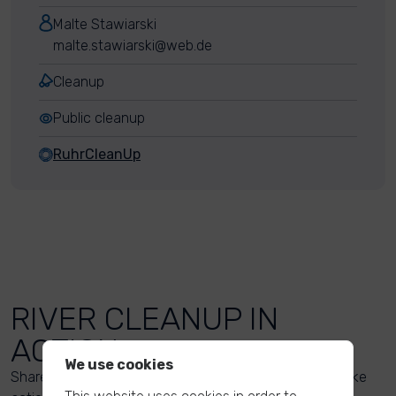
Malte Stawiarski
malte.stawiarski@web.de
Cleanup
Public cleanup
RuhrCleanUp
RIVER CLEANUP IN
ACTION
We use cookies
Share your action photos here and inspire others to take