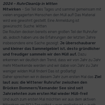
2024 – RuhrCleanUp in Witten
Mitwirken
– Sei Teil des Tages und sammel gemeinsam mit
vielen engagierten Menschen den Müll auf! Das Material
wird wie gewohnt gestellt. Eine Anmeldung ist
gewünscht: Suche: Witten
Die Routen decken bereits einen großen Teil der Ruhrufer
ab, jedoch haben uns die Erfahrungen der letzten Jahre
insbesondere eine Sache gezeigt:
Je überschaubarer
und kleiner das Sammelgebiet ist, desto gründlicher
und freudiger sammeln wir den Müll auf.
Dazu
erkennen wir deutlich den Trend, dass wir von Jahr zu Jahr
mehr Mitwirkende werden und wir dabei von Jahr zu Jahr
weniger wilden Müll finden! Das ist großartig!
Daher sprechen wir in diesem Jahr zum ersten Mal das
Ziel
laut aus: die Wittener Ruhrufer zwischen den
Brücken Bommern/Kemander See sind seit
Jahrzehnten zum ersten Mal wieder Müll-frei!
Und auch zum ersten Mal möchten wir aus dem aktiven
Mitwirken am RCU-Tag selbst – was großartig ist – auch