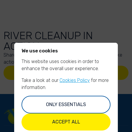
RIVER CLEANUP IN
ACTION
We use cookies
Share your action photos here and inspire others to take
This website uses cookies in order to
action too!
enhance the overall user experience.
UPLOAD YOUR PHOTOS
Take a look at our
Cookies Policy
for more
information.
ONLY ESSENTIALS
ACCEPT ALL