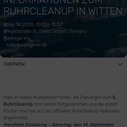
RUHRCLEANUP IN WITTEN
Sep 14, 2024 , 10:30 - 15:00
Marktstraße 16, 58452 Witten, Germany
weniger e.V.
hallo@wenigerev.de
OVERVIEW
Hallo ihr lieben Müllsammler*innen, die Planungen zum
5.
RuhrCleanUp
sind weiter fortgeschritten und die ersten
Routen sind hier auf der offiziellen RuhrCleanUp-Webseite
angemeldet.
Herzliche Einladung – Samstag, den 14. September